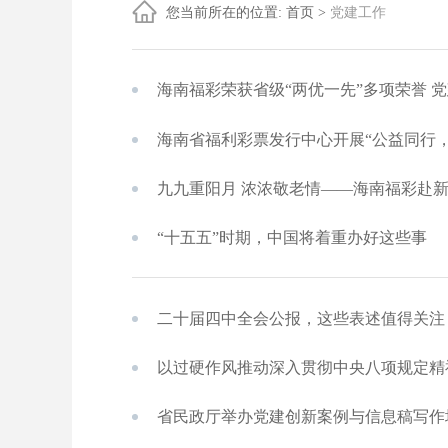
您当前所在的位置:
首页
>
党建工作
海南福彩荣获省级“两优一先”多项荣誉 
海南省福利彩票发行中心开展“公益同行
九九重阳月 浓浓敬老情——海南福彩赴
“十五五”时期，中国将着重办好这些事
二十届四中全会公报，这些表述值得关注
以过硬作风推动深入贯彻中央八项规定精
省民政厅举办党建创新案例与信息稿写作