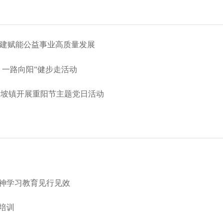
党建赋能公益事业高质量发展
，一路向阳”健步走活动
新坡镇开展重阳节主题党日活动
神学习教育见行见效
培训