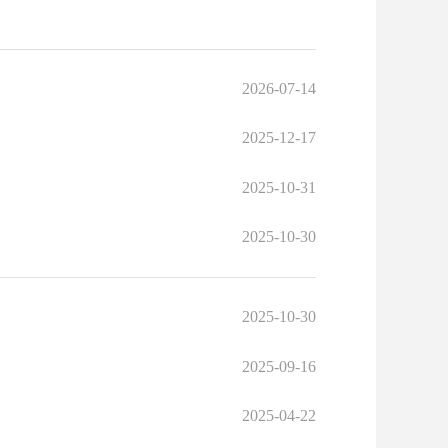
2026-07-14
2025-12-17
2025-10-31
2025-10-30
2025-10-30
2025-09-16
2025-04-22