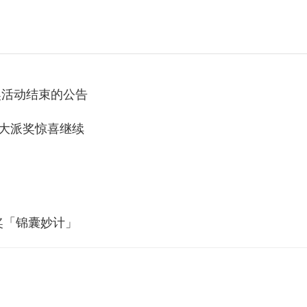
派奖活动结束的公告
元大派奖惊喜继续
奖「锦囊妙计」