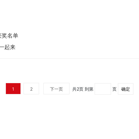
获奖名单
”一起来
1
2
下一页
共2页
到第
页