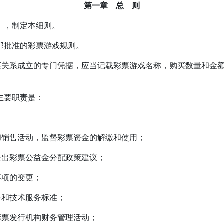
第一章 总 则
），制定本细则。
部批准的彩票游戏规则。
买关系成立的专门凭据，应当记载彩票游戏名称，购买数量和金
主要职责是：
和销售活动，监督彩票资金的解缴和使用；
提出彩票公益金分配政策建议；
事项的变更；
备和技术服务标准；
彩票发行机构财务管理活动；