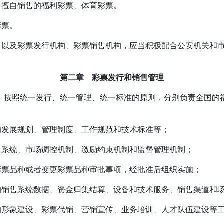
，擅自销售的福利彩票、体育彩票。
彩票。
，以及彩票发行机构、彩票销售机构，应当积极配合公安机关和
第二章 彩票发行和销售管理
，按照统一发行、统一管理、统一标准的原则，分别负责全国的
的发展规划、管理制度、工作规范和技术标准等；
售系统、市场调控机制、激励约束机制和监督管理机制；
彩票品种或者变更彩票品种审批事项，经批准后组织实施；
的销售系统数据、资金归集结算、设备和技术服务、销售渠道和
的形象建设、彩票代销、营销宣传、业务培训、人才队伍建设等