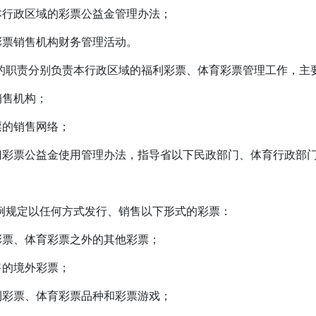
本行政区域的彩票公益金管理办法；
彩票销售机构财务管理活动。
的职责分别负责本行政区域的福利彩票、体育彩票管理工作，主
销售机构；
票的销售网络；
门彩票公益金使用管理办法，指导省以下民政部门、体育行政部
。
例规定以任何方式发行、销售以下形式的彩票：
彩票、体育彩票之外的其他彩票；
售的境外彩票；
利彩票、体育彩票品种和彩票游戏；