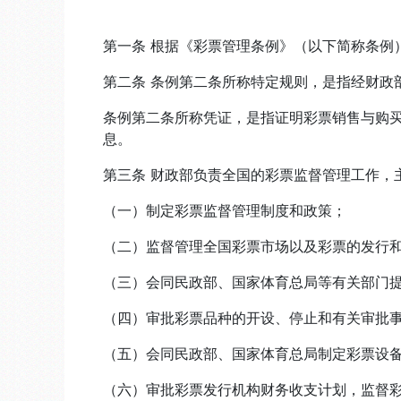
第一条 根据《彩票管理条例》（以下简称条例
第二条 条例第二条所称特定规则，是指经财政
条例第二条所称凭证，是指证明彩票销售与购
息。
第三条 财政部负责全国的彩票监督管理工作，
（一）制定彩票监督管理制度和政策；
（二）监督管理全国彩票市场以及彩票的发行
（三）会同民政部、国家体育总局等有关部门
（四）审批彩票品种的开设、停止和有关审批
（五）会同民政部、国家体育总局制定彩票设
（六）审批彩票发行机构财务收支计划，监督