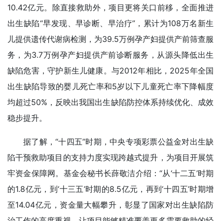
10.42亿元。除直接救助外，项目更将关口前移，全面推进
出生缺陷“早发现、早诊断、早治疗”，累计为108万名新生
儿提供遗传代谢病检测，为39.5万例孕产妇提供产前筛查服
务，为3.7万例孕产妇提供产前诊断服务，从源头降低出生
缺陷危害，守护新生儿健康。与2012年相比，2025年全国
出生缺陷导致的婴儿死亡率和5岁以下儿童死亡率下降幅度
均超过50%，反映出我国出生缺陷防控体系持续优化、成效
稳步提升。
据了解，“十四五”时期，中央专项彩票公益金对出生缺
陷干预救助项目的支持力度实现跨越式提升，为项目开展筑
牢资金保障网。基金会秘书长薛敬洁介绍：“从‘十二五’时期
的1.8亿元，到‘十三五’时期的8.5亿元，再到‘十四五’时期增
至14.04亿元，资金量大幅攀升，彰显了国家对出生缺陷防
治工作的高度重视，让项目能够精准覆盖更多需要救助的经