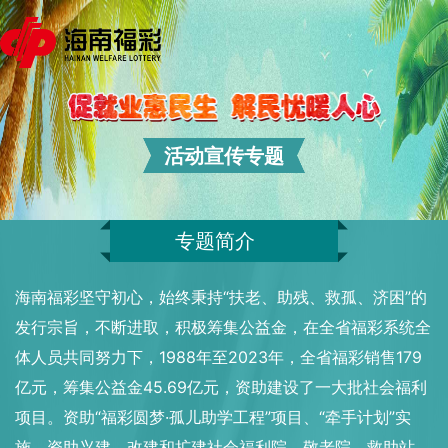
活动宣传专题
专题简介
海南福彩坚守初心，始终秉持“扶老、助残、救孤、济困”的
发行宗旨，不断进取，积极筹集公益金，在全省福彩系统全
体人员共同努力下，1988年至2023年，全省福彩销售179
亿元，筹集公益金45.69亿元，资助建设了一大批社会福利
项目。资助“福彩圆梦·孤儿助学工程”项目、“牵手计划”实
施，资助兴建、改建和扩建社会福利院、敬老院、救助站、