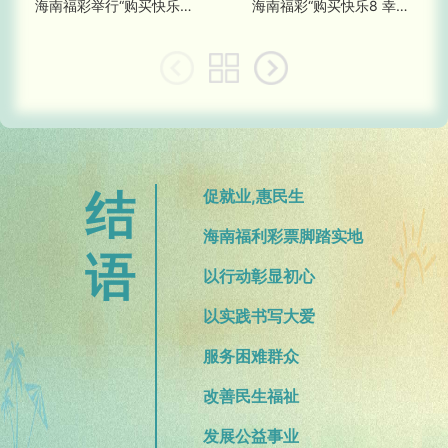
海南福彩举行“购买快乐8 幸运奖宝马” 活动颁奖仪式
海南福彩“购买快乐8 幸运奖宝马”活动抽奖仪式圆满结束
结
促就业,惠民生
海南福利彩票脚踏实地
语
以行动彰显初心
以实践书写大爱
服务困难群众
改善民生福祉
发展公益事业