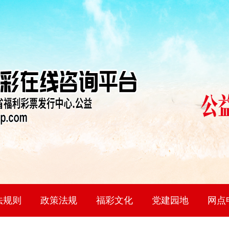
法规则
政策法规
福彩文化
党建园地
网点
即开票
彩3D
色球
乐彩
乐8