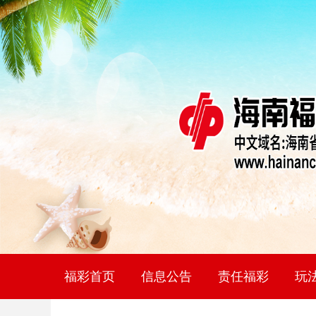
福彩首页
信息公告
责任福彩
玩
社会责任报告
理性购彩
网点
福
双
七
快