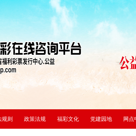
法规则
政策法规
福彩文化
党建园地
网点
即开票
彩3D
色球
乐彩
乐8