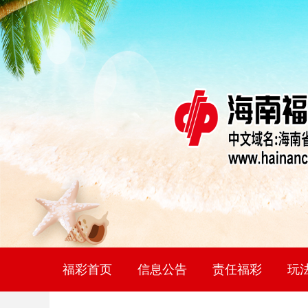
福彩首页
信息公告
责任福彩
玩
社会责任报告
理性购彩
网点
福
双
七
快