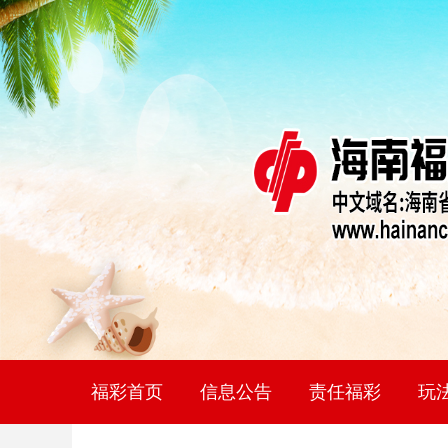
福彩首页
信息公告
责任福彩
玩
社会责任报告
理性购彩
网点
福
双
七
快