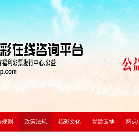
法规则
政策法规
福彩文化
党建园地
网点
即开票
彩3D
色球
乐彩
乐8