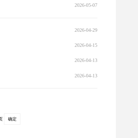
2026-05-07
2026-04-29
2026-04-15
2026-04-13
2026-04-13
页