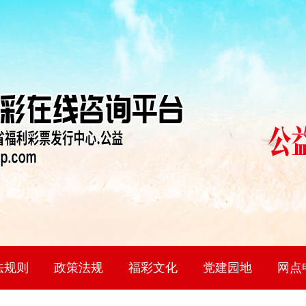
法规则
政策法规
福彩文化
党建园地
网点
即开票
彩3D
色球
乐彩
乐8