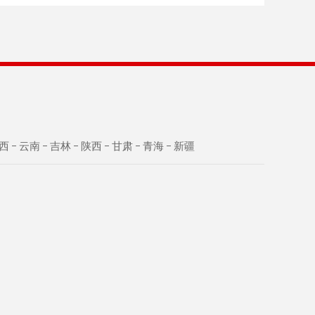
西
云南
吉林
陕西
甘肃
青海
新疆