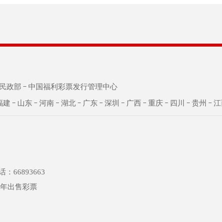
民政部
中国福利彩票发行管理中心
福建
山东
河南
湖北
广东
深圳
广西
重庆
四川
贵州
江
66893663
少年出售彩票