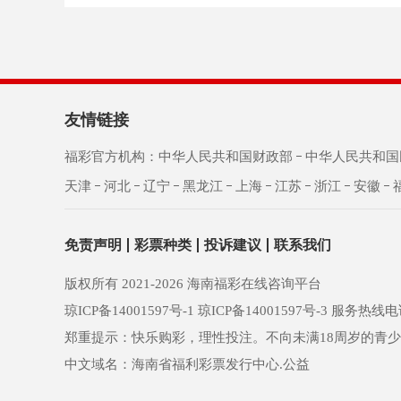
友情链接
福彩官方机构：
中华人民共和国财政部
中华人民共和国
天津
河北
辽宁
黑龙江
上海
江苏
浙江
安徽
免责声明
彩票种类
投诉建议
联系我们
版权所有 2021-
2026
海南福彩在线咨询平台
琼ICP备14001597号-1 琼ICP备14001597号-3
服务热线电话：
郑重提示：快乐购彩，理性投注。不向未满18周岁的青
中文域名：海南省福利彩票发行中心.公益